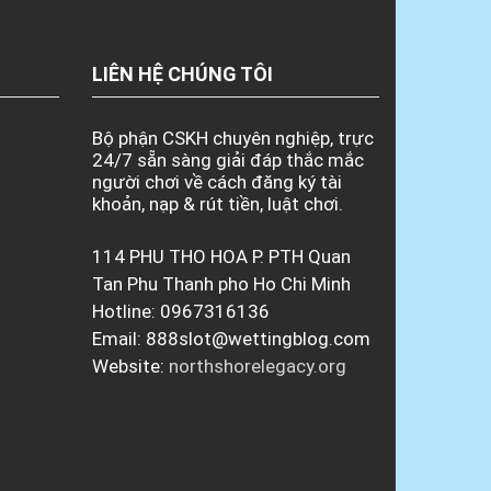
LIÊN HỆ CHÚNG TÔI
Bộ phận CSKH chuyên nghiệp, trực
24/7 sẵn sàng giải đáp thắc mắc
người chơi về cách đăng ký tài
khoản, nạp & rút tiền, luật chơi.
114 PHU THO HOA P. PTH Quan
Tan Phu Thanh pho Ho Chi Minh
Hotline: 0967316136
Email:
888slot@wettingblog.com
Website:
northshorelegacy.org