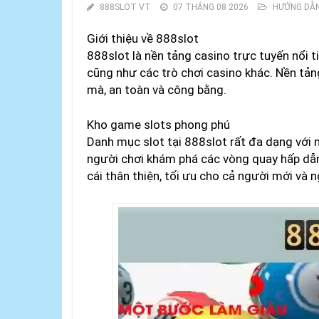
888SLOT VT
07 THÁNG 08 2026
HƯỚNG DẪ
Giới thiệu về 888slot
888slot là nền tảng casino trực tuyến nổi 
cũng như các trò chơi casino khác. Nền tả
mà, an toàn và công bằng.
Kho game slots phong phú
Danh mục slot tại 888slot rất đa dạng với 
người chơi khám phá các vòng quay hấp dẫn,
cái thân thiện, tối ưu cho cả người mới và 