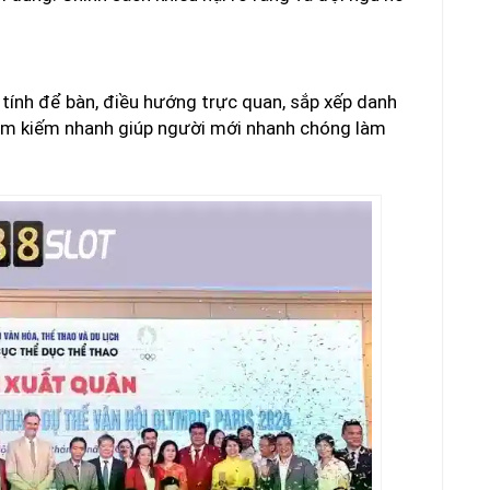
tính để bàn, điều hướng trực quan, sắp xếp danh
tìm kiếm nhanh giúp người mới nhanh chóng làm