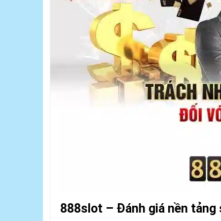
888slot – Đánh giá nền tảng 