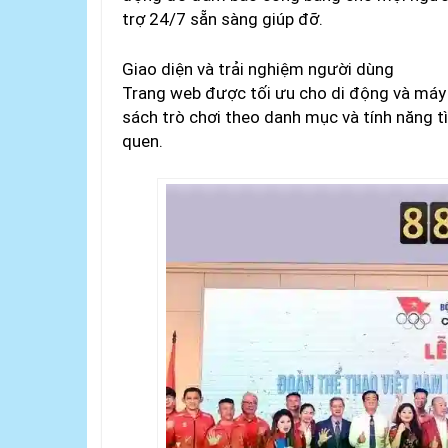
trợ 24/7 sẵn sàng giúp đỡ.
Giao diện và trải nghiệm người dùng
Trang web được tối ưu cho di động và máy 
sách trò chơi theo danh mục và tính năng 
quen.