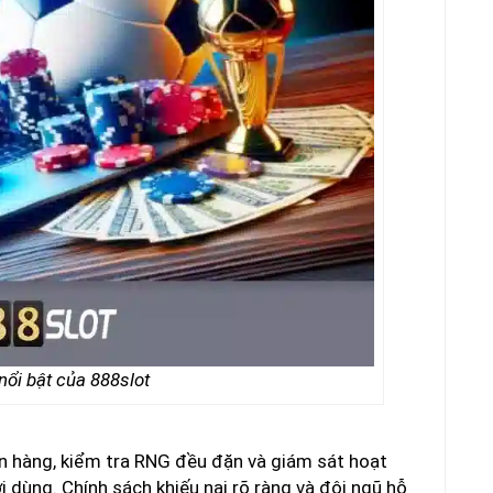
nổi bật của 888slot
n hàng, kiểm tra RNG đều đặn và giám sát hoạt
ùng. Chính sách khiếu nại rõ ràng và đội ngũ hỗ