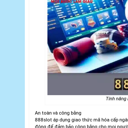
Tính năng 
An toàn và công bằng
888slot áp dụng giao thức mã hóa cấp ngâ
động để đảm bảo công bằng cho mọi người d