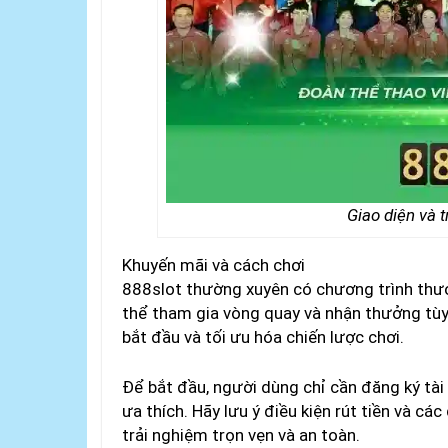
Giao diện và 
Khuyến mãi và cách chơi
888slot thường xuyên có chương trình thưở
thể tham gia vòng quay và nhận thưởng tùy 
bắt đầu và tối ưu hóa chiến lược chơi.
Để bắt đầu, người dùng chỉ cần đăng ký tà
ưa thích. Hãy lưu ý điều kiện rút tiền và cá
trải nghiệm trọn vẹn và an toàn.