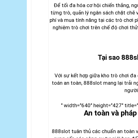
Để tối đa hóa cơ hội chiến thắng, ng
từng trò, quản lý ngân sách chặt chẽ
phí và mua tính năng tại các trò chơi 
nghiệm trò chơi trên chế độ chơi th
Tại sao 888s
Với sự kết hợp giữa kho trò chơi đa
toán an toàn, 888slot mang lại trải
người
" width="640" height="427" title=
An toàn và pháp 
888slot tuân thủ các chuẩn an toàn 