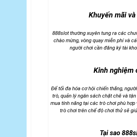
Khuyến mãi và
888slot thường xuyên tung ra các chư
chào mừng, vòng quay miễn phí và các
người chơi cần đăng ký tài kho
Kinh nghiệm c
Để tối đa hóa cơ hội chiến thắng, ngườ
trò, quản lý ngân sách chặt chẽ và tậ
mua tính năng tại các trò chơi phù hợp
trò chơi trên chế độ chơi thử sẽ g
Tại sao 888s