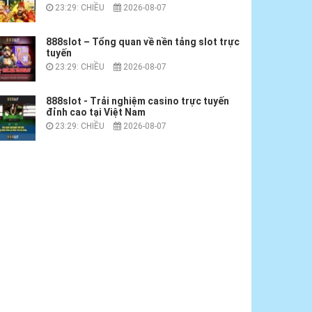
23:29: CHIỀU
2026-08-07
888slot – Tổng quan về nền tảng slot trực
tuyến
23:29: CHIỀU
2026-08-07
888slot - Trải nghiệm casino trực tuyến
đỉnh cao tại Việt Nam
23:29: CHIỀU
2026-08-07