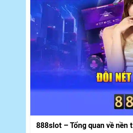
888slot – Tổng quan về nền t