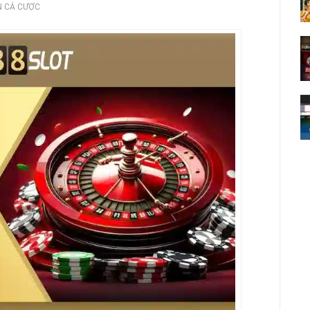
N CÁ CƯỢC