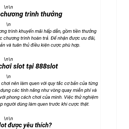
\n\n
 chương trình thưởng
\n
ơng trình khuyến mãi hấp dẫn, gồm tiền thưởng
 chương trình hoàn trả. Để nhận được ưu đãi,
ản và tuân thủ điều kiện cược phù hợp.
\n\n
hơi slot tại 888slot
\n
i chơi nên làm quen với quy tắc cơ bản của từng
n dụng các tính năng như vòng quay miễn phí và
 với phong cách chơi của mình. Việc thử nghiệm
iúp người dùng làm quen trước khi cược thật.
\n\n
lot được yêu thích?