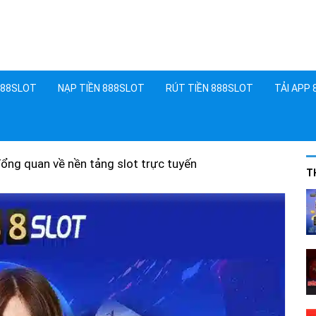
888SLOT
NẠP TIỀN 888SLOT
RÚT TIỀN 888SLOT
TẢI APP
ổng quan về nền tảng slot trực tuyến
T