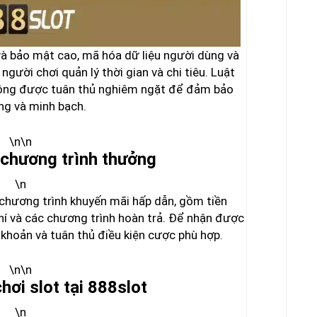
và bảo mật cao, mã hóa dữ liệu người dùng và
gười chơi quản lý thời gian và chi tiêu. Luật
 động được tuân thủ nghiêm ngặt để đảm bảo
ng và minh bạch.
\n\n
chương trình thưởng
\n
chương trình khuyến mãi hấp dẫn, gồm tiền
í và các chương trình hoàn trả. Để nhận được
 khoản và tuân thủ điều kiện cược phù hợp.
\n\n
hơi slot tại 888slot
\n