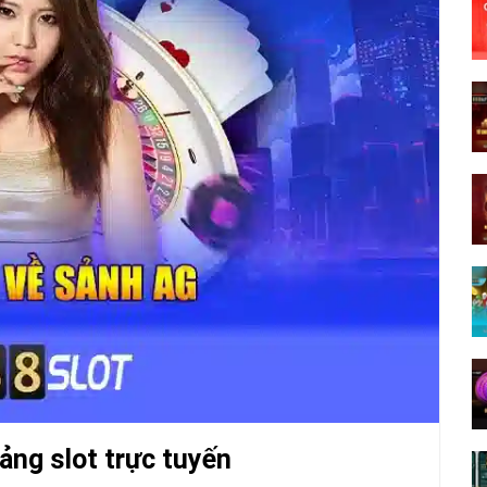
ảng slot trực tuyến