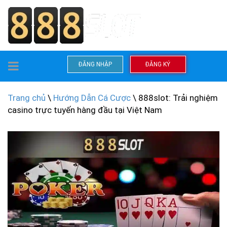
TOGGLE
ĐĂNG NHẬP
ĐĂNG KÝ
NAVIGATION
Trang chủ
\
Hướng Dẫn Cá Cược
\ 888slot: Trải nghiệm
casino trực tuyến hàng đầu tại Việt Nam