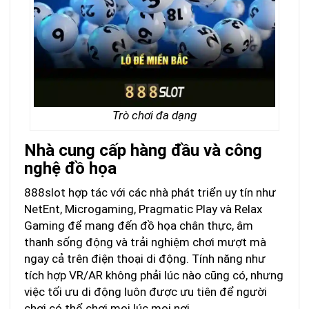
Trò chơi đa dạng
Nhà cung cấp hàng đầu và công
nghệ đồ họa
888slot hợp tác với các nhà phát triển uy tín như
NetEnt, Microgaming, Pragmatic Play và Relax
Gaming để mang đến đồ họa chân thực, âm
thanh sống động và trải nghiệm chơi mượt mà
ngay cả trên điện thoại di động. Tính năng như
tích hợp VR/AR không phải lúc nào cũng có, nhưng
việc tối ưu di động luôn được ưu tiên để người
chơi có thể chơi mọi lúc mọi nơi.