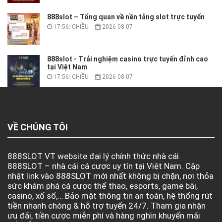
888slot – Tổng quan về nền tảng slot trực tuyến
17:56: CHIỀU
2026-08-07
888slot - Trải nghiệm casino trực tuyến đỉnh cao
tại Việt Nam
17:56: CHIỀU
2026-08-07
VỀ CHÚNG TÔI
888SLOT VT website đại lý chính thức nhà cái
888SLOT – nhà cái cá cược uy tín tại Việt Nam. Cập
nhật link vào 888SLOT mới nhất không bị chặn, nơi thỏa
sức khám phá cá cược thể thao, esports, game bài,
casino, xổ số,… Bảo mật thông tin an toàn, hệ thống rút
tiền nhanh chóng & hỗ trợ tuyến 24/7. Tham gia nhận
ưu đãi, tiền cược miễn phí và hàng nghìn khuyến mãi