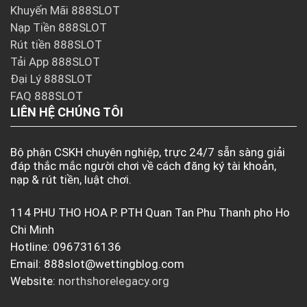
Khuyến Mãi 888SLOT
Nạp Tiền 888SLOT
Rút tiền 888SLOT
Tải App 888SLOT
Đại Lý 888SLOT
FAQ 888SLOT
LIÊN HỆ CHÚNG TÔI
Bộ phận CSKH chuyên nghiệp, trực 24/7 sẵn sàng giải
đáp thắc mắc người chơi về cách đăng ký tài khoản,
nạp & rút tiền, luật chơi.
114 PHU THO HOA P. PTH Quan Tan Phu Thanh pho Ho
Chi Minh
Hotline: 0967316136
Email:
888slot@wettingblog.com
Website:
northshorelegacy.org