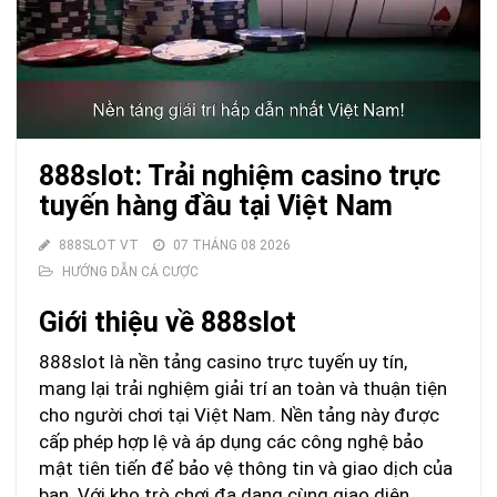
888slot: Trải nghiệm casino trực
tuyến hàng đầu tại Việt Nam
888SLOT VT
07 THÁNG 08 2026
HƯỚNG DẪN CÁ CƯỢC
Giới thiệu về 888slot
888slot là nền tảng casino trực tuyến uy tín,
mang lại trải nghiệm giải trí an toàn và thuận tiện
cho người chơi tại Việt Nam. Nền tảng này được
cấp phép hợp lệ và áp dụng các công nghệ bảo
mật tiên tiến để bảo vệ thông tin và giao dịch của
bạn. Với kho trò chơi đa dạng cùng giao diện