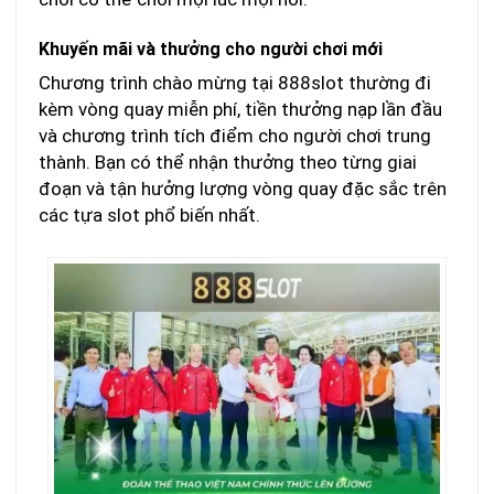
Khuyến mãi và thưởng cho người chơi mới
Chương trình chào mừng tại 888slot thường đi
kèm vòng quay miễn phí, tiền thưởng nạp lần đầu
và chương trình tích điểm cho người chơi trung
thành. Bạn có thể nhận thưởng theo từng giai
đoạn và tận hưởng lượng vòng quay đặc sắc trên
các tựa slot phổ biến nhất.