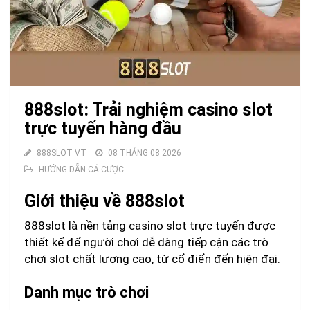
888slot: Trải nghiệm casino slot
trực tuyến hàng đầu
888SLOT VT
08 THÁNG 08 2026
HƯỚNG DẪN CÁ CƯỢC
Giới thiệu về 888slot
888slot là nền tảng casino slot trực tuyến được
thiết kế để người chơi dễ dàng tiếp cận các trò
chơi slot chất lượng cao, từ cổ điển đến hiện đại.
Danh mục trò chơi