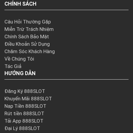
CHÍNH SÁCH
Câu Hỏi Thường Gặp
Miễn Trừ Trách Nhiệm
Chính Sách Bảo Mật
Điều Khoản Sử Dụng
Chăm Sóc Khách Hàng
Về Chúng Tôi
Tác Giả
HƯỚNG DẪN
Đăng Ký 888SLOT
Khuyến Mãi 888SLOT
Nạp Tiền 888SLOT
Rút tiền 888SLOT
Tải App 888SLOT
Đại Lý 888SLOT