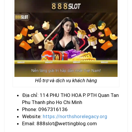
Hỗ trợ và dịch vụ khách hàng
Địa chỉ: 114 PHU THO HOA P. PTH Quan Tan
Phu Thanh pho Ho Chi Minh
Phone: 0967316136
Website:
https://northshorelegacy.org
Email:
888slot@wettingblog.com