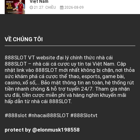
Việt Nam
21:27: CHIỀU
2026-08-09
VỀ CHÚNG TÔI
888SLOT VT website đại lý chính thức nhà cái
888SLOT – nhà cái cá cược uy tín tại Việt Nam. Cập
nhật link vào 888SLOT mới nhất không bị chặn, nơi thỏa
sức khám phá cá cược thể thao, esports, game bài,
casino, xổ số,… Bảo mật thông tin an toàn, hệ thống rút
tiền nhanh chóng & hỗ trợ tuyến 24/7. Tham gia nhận
ưu đãi, tiền cược miễn phí và hàng nghìn khuyến mãi
hấp dẫn từ nhà cái 888SLOT.
#888slot #nhacai888SLOT #888Slotvt
protect by @elonmusk198558