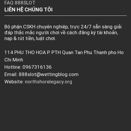
FAQ 888SLOT
LIÊN HỆ CHÚNG TÔI
Bộ phận CSKH chuyên nghiệp, trực 24/7 sẵn sàng giải
đáp thắc mắc người chơi về cách đăng ký tài khoản,
nạp & rút tiền, luật chơi.
114 PHU THO HOA P. PTH Quan Tan Phu Thanh pho Ho
Chi Minh
Hotline: 0967316136
Email:
888slot@wettingblog.com
Website:
northshorelegacy.org