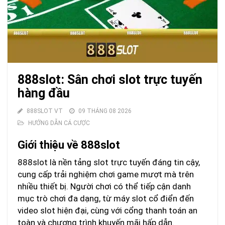
888slot: Sân chơi slot trực tuyến
hàng đầu
888SLOT VT
09 THÁNG 08 2026
HƯỚNG DẪN CÁ CƯỢC
Giới thiệu về 888slot
888slot là nền tảng slot trực tuyến đáng tin cậy,
cung cấp trải nghiệm chơi game mượt mà trên
nhiều thiết bị. Người chơi có thể tiếp cận danh
mục trò chơi đa dạng, từ máy slot cổ điển đến
video slot hiện đại, cùng với cổng thanh toán an
toàn và chương trình khuyến mãi hấp dẫn.