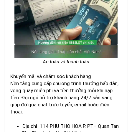
An toàn và thanh toán
Khuyến mãi và chăm sóc khách hàng
Nền tảng cung cấp chương trình thưởng hấp dẫn,
vòng quay miễn phí và tiền thưởng mỗi khi nạp
tiền. Đội ngũ hỗ trợ khách hàng 24/7 sẵn sàng
giúp đỡ qua chat trực tuyến, email hoặc điện
thoại.
Địa chỉ: 114 PHU THO HOA P. PTH Quan Tan