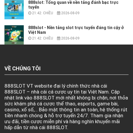
888slot: Tổng quan về nền tảng đánh bạc trực
tuyến
21:42: CHIỀU
2026-08-09
888slot - Nền tảng slot trực tuyến đáng tin cậy ở
Việt Nam
21:42: CHIỀU
2026-08-09
VỀ CHÚNG TÔI
888SLOT VT website đại lý chính thức nhà cái
888SLOT – nhà cái cá cược uy tín tại Việt Nam. Cập
nhật link vào 888SLOT mới nhất không bị chặn, nơi thỏa
sức khám phá cá cược thể thao, esports, game bài,
casino, xổ số,… Bảo mật thông tin an toàn, hệ thống rút
tiền nhanh chóng & hỗ trợ tuyến 24/7. Tham gia nhận
ưu đãi, tiền cược miễn phí và hàng nghìn khuyến mãi
hấp dẫn từ nhà cái 888SLOT.