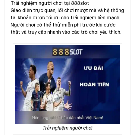
Trải nghiệm người chơi tại 888slot
Giao diện trực quan, lối chơi mượt mà và hệ thống
tài khoản được tối ưu cho trải nghiệm liền mạch.
Người chơi có thể thử miễn phí trước khi cược
thật và truy cập nhanh vào các trò chơi yêu thích.
Trải nghiệm người chơi