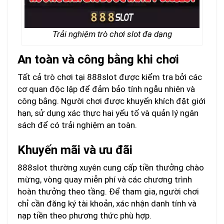
Trải nghiệm trò chơi slot đa dạng
An toàn và công bằng khi chơi
Tất cả trò chơi tại 888slot được kiểm tra bởi các
cơ quan độc lập để đảm bảo tính ngẫu nhiên và
công bằng. Người chơi được khuyến khích đặt giới
hạn, sử dụng xác thực hai yếu tố và quản lý ngân
sách để có trải nghiệm an toàn.
Khuyến mãi và ưu đãi
888slot thường xuyên cung cấp tiền thưởng chào
mừng, vòng quay miễn phí và các chương trình
hoàn thưởng theo tầng. Để tham gia, người chơi
chỉ cần đăng ký tài khoản, xác nhận danh tính và
nạp tiền theo phương thức phù hợp.