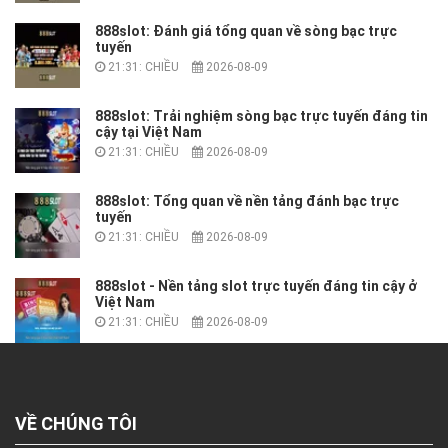
888slot: Đánh giá tổng quan về sòng bạc trực
tuyến
21:31: CHIỀU
2026-08-09
888slot: Trải nghiệm sòng bạc trực tuyến đáng tin
cậy tại Việt Nam
21:31: CHIỀU
2026-08-09
888slot: Tổng quan về nền tảng đánh bạc trực
tuyến
21:31: CHIỀU
2026-08-09
888slot - Nền tảng slot trực tuyến đáng tin cậy ở
Việt Nam
21:31: CHIỀU
2026-08-09
VỀ CHÚNG TÔI