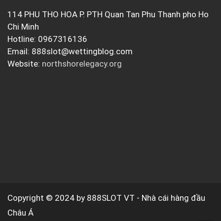
114 PHU THO HOA P. PTH Quan Tan Phu Thanh pho Ho
Chi Minh
Hotline: 0967316136
Email:
888slot@wettingblog.com
Website:
northshorelegacy.org
Copyright © 2024 by
888SLOT VT
- Nhà cái hàng đầu
Châu Á