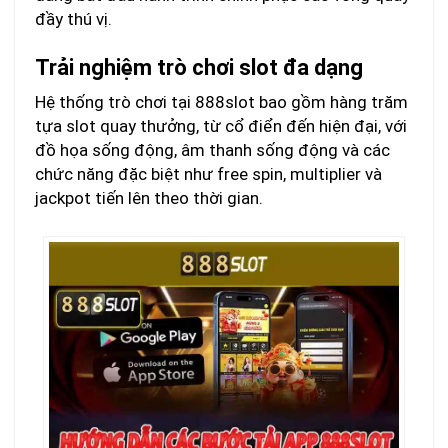
đầy thú vị.
Trải nghiệm trò chơi slot đa dạng
Hệ thống trò chơi tại 888slot bao gồm hàng trăm
tựa slot quay thưởng, từ cổ điển đến hiện đại, với
đồ họa sống động, âm thanh sống động và các
chức năng đặc biệt như free spin, multiplier và
jackpot tiến lên theo thời gian.