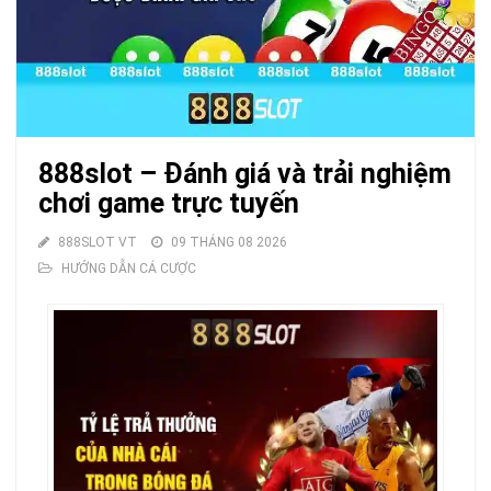
888slot – Đánh giá và trải nghiệm
chơi game trực tuyến
888SLOT VT
09 THÁNG 08 2026
HƯỚNG DẪN CÁ CƯỢC