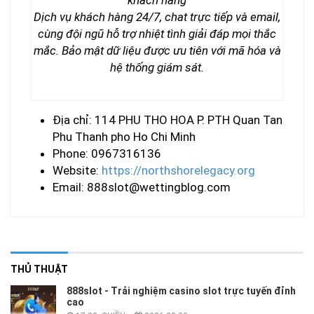
Dịch vụ khách hàng 24/7, chat trực tiếp và email,
cùng đội ngũ hỗ trợ nhiệt tình giải đáp mọi thắc
mắc. Bảo mật dữ liệu được ưu tiên với mã hóa và
hệ thống giám sát.
Địa chỉ: 114 PHU THO HOA P. PTH Quan Tan
Phu Thanh pho Ho Chi Minh
Phone: 0967316136
Website:
https://northshorelegacy.org
Email:
888slot@wettingblog.com
THỦ THUẬT
888slot - Trải nghiệm casino slot trực tuyến đỉnh
cao