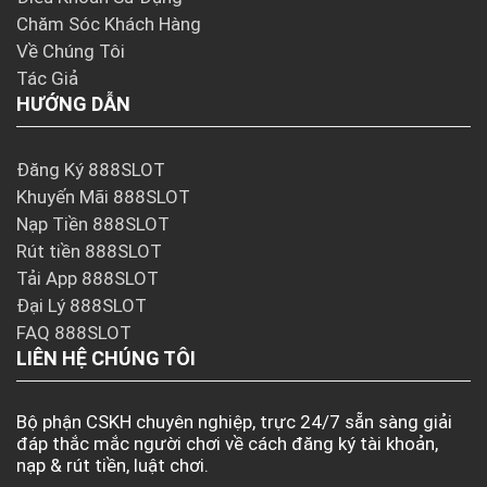
Chăm Sóc Khách Hàng
Về Chúng Tôi
Tác Giả
HƯỚNG DẪN
Đăng Ký 888SLOT
Khuyến Mãi 888SLOT
Nạp Tiền 888SLOT
Rút tiền 888SLOT
Tải App 888SLOT
Đại Lý 888SLOT
FAQ 888SLOT
LIÊN HỆ CHÚNG TÔI
Bộ phận CSKH chuyên nghiệp, trực 24/7 sẵn sàng giải
đáp thắc mắc người chơi về cách đăng ký tài khoản,
nạp & rút tiền, luật chơi.