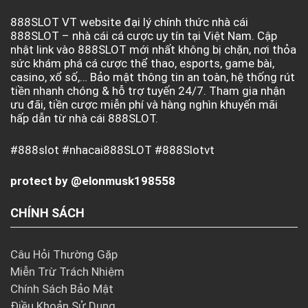
888SLOT VT website đại lý chính thức nhà cái
888SLOT – nhà cái cá cược uy tín tại Việt Nam. Cập
nhật link vào 888SLOT mới nhất không bị chặn, nơi thỏa
sức khám phá cá cược thể thao, esports, game bài,
casino, xổ số,… Bảo mật thông tin an toàn, hệ thống rút
tiền nhanh chóng & hỗ trợ tuyến 24/7. Tham gia nhận
ưu đãi, tiền cược miễn phí và hàng nghìn khuyến mãi
hấp dẫn từ nhà cái 888SLOT.
#888slot #nhacai888SLOT #888Slotvt
protect by @elonmusk198558
CHÍNH SÁCH
Câu Hỏi Thường Gặp
Miễn Trừ Trách Nhiệm
Chính Sách Bảo Mật
Điều Khoản Sử Dụng