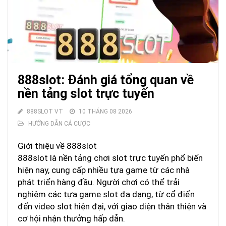
888slot: Đánh giá tổng quan về
nền tảng slot trực tuyến
888SLOT VT
10 THÁNG 08 2026
HƯỚNG DẪN CÁ CƯỢC
Giới thiệu về 888slot
888slot là nền tảng chơi slot trực tuyến phổ biến
hiện nay, cung cấp nhiều tựa game từ các nhà
phát triển hàng đầu. Người chơi có thể trải
nghiệm các tựa game slot đa dạng, từ cổ điển
đến video slot hiện đại, với giao diện thân thiện và
cơ hội nhận thưởng hấp dẫn.