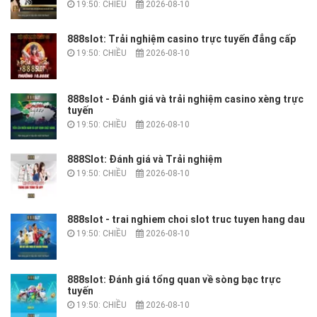
19:50: CHIỀU
2026-08-10
888slot: Trải nghiệm casino trực tuyến đẳng cấp
19:50: CHIỀU
2026-08-10
888slot - Đánh giá và trải nghiệm casino xèng trực
tuyến
19:50: CHIỀU
2026-08-10
888Slot: Đánh giá và Trải nghiệm
19:50: CHIỀU
2026-08-10
888slot - trai nghiem choi slot truc tuyen hang dau
19:50: CHIỀU
2026-08-10
888slot: Đánh giá tổng quan về sòng bạc trực
tuyến
19:50: CHIỀU
2026-08-10