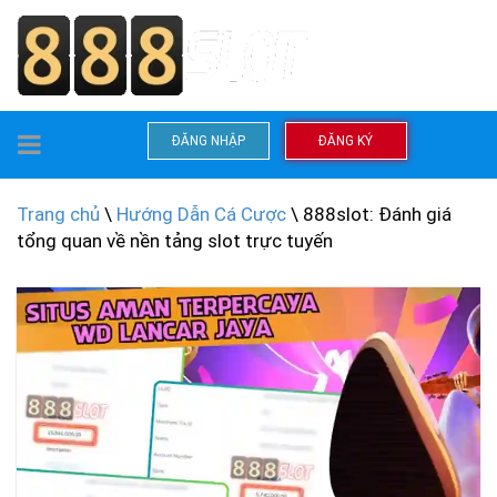
TOGGLE
ĐĂNG NHẬP
ĐĂNG KÝ
NAVIGATION
Trang chủ
\
Hướng Dẫn Cá Cược
\ 888slot: Đánh giá
tổng quan về nền tảng slot trực tuyến