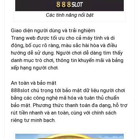
Các tính năng nổi bật
Giao diện người dùng và trải nghiệm
Trang web được tối ưu cho cả máy tính và di
động, bố cục rõ ràng, màu sắc hài hòa và điều
hướng dễ sử dụng. Người chơi dễ dàng tìm thấy
danh mục trò chơi, thông tin khuyến mãi và bảng
xếp hạng người chơi.
An toàn và bảo mật
888slot chú trọng tới bảo mật dữ liệu người chơi
bằng các công nghệ mã hóa và tuân thủ chuẩn
bảo mật. Phương thức thanh toán đa dạng, hỗ trợ
rút tiền nhanh và an toàn, cùng với chính sách
riêng tư minh bạch.