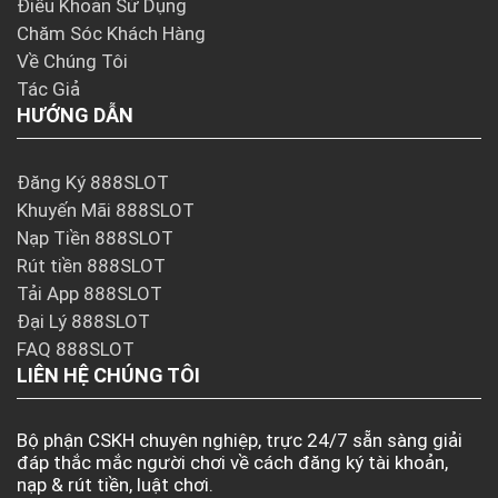
Điều Khoản Sử Dụng
Chăm Sóc Khách Hàng
Về Chúng Tôi
Tác Giả
HƯỚNG DẪN
Đăng Ký 888SLOT
Khuyến Mãi 888SLOT
Nạp Tiền 888SLOT
Rút tiền 888SLOT
Tải App 888SLOT
Đại Lý 888SLOT
FAQ 888SLOT
LIÊN HỆ CHÚNG TÔI
Bộ phận CSKH chuyên nghiệp, trực 24/7 sẵn sàng giải
đáp thắc mắc người chơi về cách đăng ký tài khoản,
nạp & rút tiền, luật chơi.