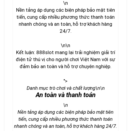
\n
Nền tảng áp dụng các biện pháp bảo mật tiên
tiến, cung cấp nhiều phương thức thanh toán
nhanh chóng và an toàn, hỗ trợ khách hàng
24/7.
\n\n
Kết luận: 888slot mang lại trải nghiệm giải trí
điện tử thú vị cho người chơi Việt Nam với sự
đảm bảo an toàn và hỗ trợ chuyên nghiệp.
">
Danh mục trò chơi và chất lượng\n\n
An toàn và thanh toán
\n
Nền tảng áp dụng các biện pháp bảo mật tiên
tiến, cung cấp nhiều phương thức thanh toán
nhanh chóng và an toàn, hỗ trợ khách hàng 24/7.