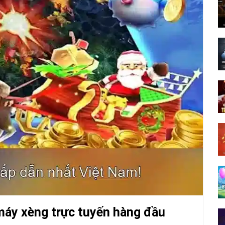
 máy xèng trực tuyến hàng đầu