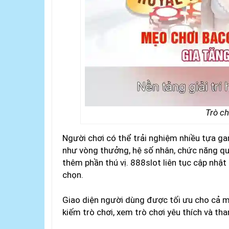
Trò ch
Người chơi có thể trải nghiệm nhiều tựa ga
như vòng thưởng, hệ số nhân, chức năng qu
thêm phần thú vị. 888slot liên tục cập nhậ
chọn.
Giao diện người dùng được tối ưu cho cả má
kiếm trò chơi, xem trò chơi yêu thích và th