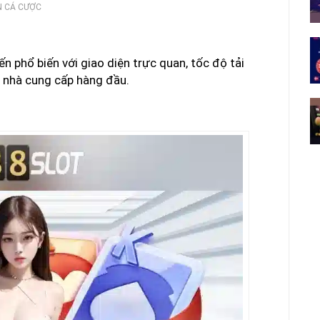
N CÁ CƯỢC
n phổ biến với giao diện trực quan, tốc độ tải
 nhà cung cấp hàng đầu.