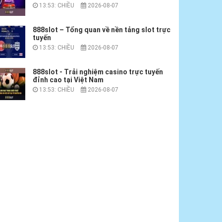
13:53: CHIỀU
2026-08-07
888slot – Tổng quan về nền tảng slot trực
tuyến
13:53: CHIỀU
2026-08-07
888slot - Trải nghiệm casino trực tuyến
đỉnh cao tại Việt Nam
13:53: CHIỀU
2026-08-07