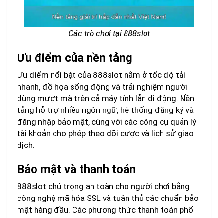
Các trò chơi tại 888slot
Ưu điểm của nền tảng
Ưu điểm nổi bật của 888slot nằm ở tốc độ tải
nhanh, đồ họa sống động và trải nghiệm người
dùng mượt mà trên cả máy tính lẫn di động. Nền
tảng hỗ trợ nhiều ngôn ngữ, hệ thống đăng ký và
đăng nhập bảo mật, cùng với các công cụ quản lý
tài khoản cho phép theo dõi cược và lịch sử giao
dịch.
Bảo mật và thanh toán
888slot chú trọng an toàn cho người chơi bằng
công nghệ mã hóa SSL và tuân thủ các chuẩn bảo
mật hàng đầu. Các phương thức thanh toán phổ