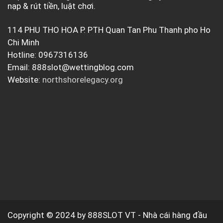
nạp & rút tiền, luật chơi.
114 PHU THO HOA P. PTH Quan Tan Phu Thanh pho Ho
Chi Minh
Hotline: 0967316136
Email:
888slot@wettingblog.com
Website:
northshorelegacy.org
Copyright © 2024 by
888SLOT VT
- Nhà cái hàng đầu