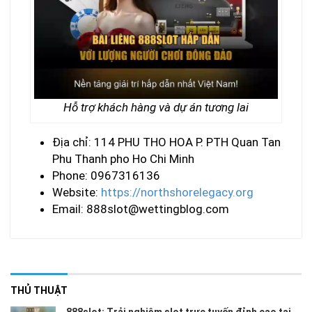
Hỗ trợ khách hàng và dự án tương lai
Địa chỉ: 114 PHU THO HOA P. PTH Quan Tan
Phu Thanh pho Ho Chi Minh
Phone: 0967316136
Website:
https://northshorelegacy.org
Email:
888slot@wettingblog.com
THỦ THUẬT
888slot: Trải nghiệm slot trực tuyến đỉnh cao tại