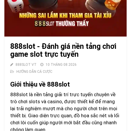
888slot - Đánh giá nền tảng chơi
game slot trực tuyến
888SLOT VT
10 THÁNG 08 2026
HƯỚNG DẪN CÁ CƯỢC
Giới thiệu về 888slot
888slot là nền tảng giải trí trực tuyến chuyên về
trò chơi slots và casino, được thiết kế để mang
lại trải nghiệm mượt mà cho người chơi trên mọi
thiết bị. Giao diện trực quan, đồ họa sắc nét và lối
chơi lôi cuốn giúp người mới bắt đầu cũng nhanh
chóng làm quen.