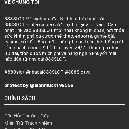
VỀ CHÚNG TÔI
888SLOT VT website đại lý chính thức nhà cái
888SLOT – nhà cái cá cược uy tín tại Việt Nam. Cập
nhật link vào 888SLOT mới nhất không bị chặn, nơi thỏa
sức khám phá cá cược thể thao, esports, game bài,
casino, xổ số,… Bảo mật thông tin an toàn, hệ thống rút
tiền nhanh chóng & hỗ trợ tuyến 24/7. Tham gia nhận
ưu đãi, tiền cược miễn phí và hàng nghìn khuyến mãi
hấp dẫn từ nhà cái 888SLOT.
#888slot #nhacai888SLOT #888Slotvt
protect by @elonmusk198558
CHÍNH SÁCH
Câu Hỏi Thường Gặp
Miễn Trừ Trách Nhiệm