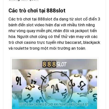
Các trò chơi tại 888slot
Các trò chơi tại 888slot đa dạng từ slot cổ điển 3
bánh đến slot video hiện đại với nhiều tính năng
như vòng quay miễn phí, nhân đôi và jackpot tiến
hóa. Người chơi cũng có thể thử vận may với các
trò chơi casino trực tuyến như baccarat, blackjack
và roulette trong một môi trường an toàn.