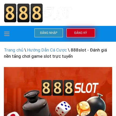
TOGGLE
ĐĂNG NHẬP
ĐĂNG KÝ
NAVIGATION
Trang chủ
\
Hướng Dẫn Cá Cược
\ 888slot - Đánh giá
nền tảng chơi game slot trực tuyến