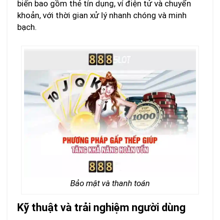
biến bao gồm thẻ tín dụng, ví điện tử và chuyển
khoản, với thời gian xử lý nhanh chóng và minh
bạch.
Bảo mật và thanh toán
Kỹ thuật và trải nghiệm người dùng