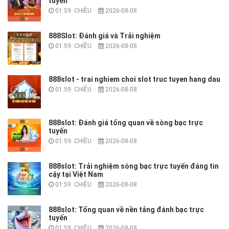
tuyến
01:59: CHIỀU
2026-08-08
888Slot: Đánh giá và Trải nghiệm
01:59: CHIỀU
2026-08-08
888slot - trai nghiem choi slot truc tuyen hang dau
01:59: CHIỀU
2026-08-08
888slot: Đánh giá tổng quan về sòng bạc trực
tuyến
01:59: CHIỀU
2026-08-08
888slot: Trải nghiệm sòng bạc trực tuyến đáng tin
cậy tại Việt Nam
01:59: CHIỀU
2026-08-08
888slot: Tổng quan về nền tảng đánh bạc trực
tuyến
01:59: CHIỀU
2026-08-08