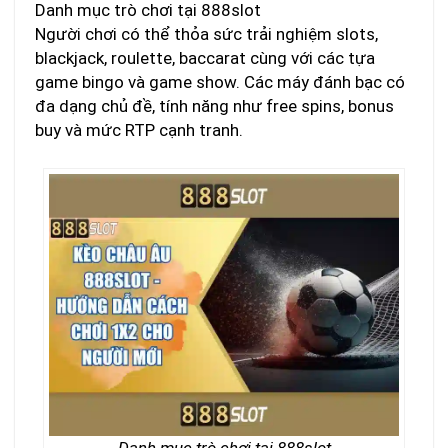
Danh mục trò chơi tại 888slot
Người chơi có thể thỏa sức trải nghiệm slots,
blackjack, roulette, baccarat cùng với các tựa
game bingo và game show. Các máy đánh bạc có
đa dạng chủ đề, tính năng như free spins, bonus
buy và mức RTP cạnh tranh.
Danh mục trò chơi tại 888slot