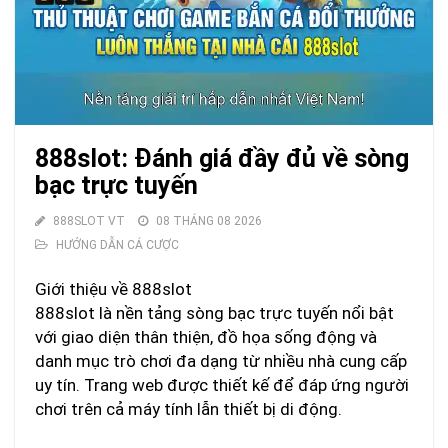
888slot: Đánh giá đầy đủ về sòng
bạc trực tuyến
888SLOT VT
08 THÁNG 08 2026
HƯỚNG DẪN CÁ CƯỢC
Giới thiệu về 888slot
888slot là nền tảng sòng bạc trực tuyến nổi bật
với giao diện thân thiện, đồ họa sống động và
danh mục trò chơi đa dạng từ nhiều nhà cung cấp
uy tín. Trang web được thiết kế để đáp ứng người
chơi trên cả máy tính lẫn thiết bị di động.