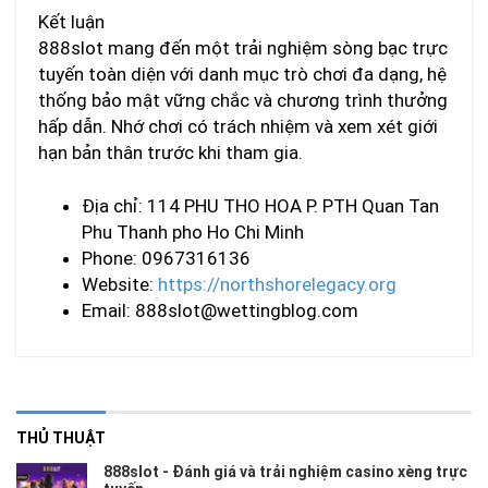
Kết luận
888slot mang đến một trải nghiệm sòng bạc trực
tuyến toàn diện với danh mục trò chơi đa dạng, hệ
thống bảo mật vững chắc và chương trình thưởng
hấp dẫn. Nhớ chơi có trách nhiệm và xem xét giới
hạn bản thân trước khi tham gia.
Địa chỉ: 114 PHU THO HOA P. PTH Quan Tan
Phu Thanh pho Ho Chi Minh
Phone: 0967316136
Website:
https://northshorelegacy.org
Email:
888slot@wettingblog.com
THỦ THUẬT
888slot - Đánh giá và trải nghiệm casino xèng trực