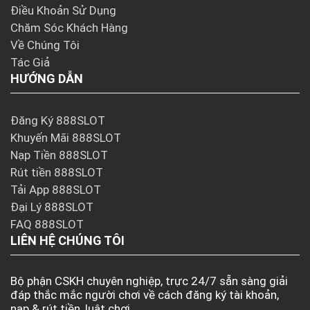
Điều Khoản Sử Dụng
Chăm Sóc Khách Hàng
Về Chúng Tôi
Tác Giả
HƯỚNG DẪN
Đăng Ký 888SLOT
Khuyến Mãi 888SLOT
Nạp Tiền 888SLOT
Rút tiền 888SLOT
Tải App 888SLOT
Đại Lý 888SLOT
FAQ 888SLOT
LIÊN HỆ CHÚNG TÔI
Bộ phận CSKH chuyên nghiệp, trực 24/7 sẵn sàng giải
đáp thắc mắc người chơi về cách đăng ký tài khoản,
nạp & rút tiền, luật chơi.