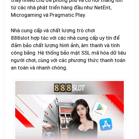
thấy nhiều chủ đề phong phú và cơ hội thắng lớn
từ các nhà phát triển hàng đầu như NetEnt,
Microgaming và Pragmatic Play.
Nhà cung cấp và chất lượng trò chơi
888slot hợp tác với các nhà cung cấp uy tín để
đảm bảo chất lượng hình ảnh, âm thanh và tính
công bằng. Hệ thống bảo mật SSL mã hóa dữ liệu
người chơi, cùng với các phương thức thanh toán
an toàn và nhanh chóng.