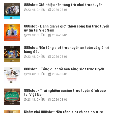
888slot: Giới thiệu nền tảng trò chơi trực tuyến
23:48: CHIỀU
2026-08-06
888slot - Đánh giá và giới thiệu sòng bài trực tuyến
uy tín tại Việt Nam
23:48: CHIỀU
2026-08-06
888slot: Nền tảng slot trực tuyến an toàn và giải trí
hàng đầu
23:48: CHIỀU
2026-08-06
888slot – Tổng quan về nền tảng slot trực tuyến
23:48: CHIỀU
2026-08-06
888slot - Trải nghiệm casino trực tuyến đỉnh cao
tại Việt Nam
23:48: CHIỀU
2026-08-06
Khám phá 888slot: Nền tảng slot và casino trực